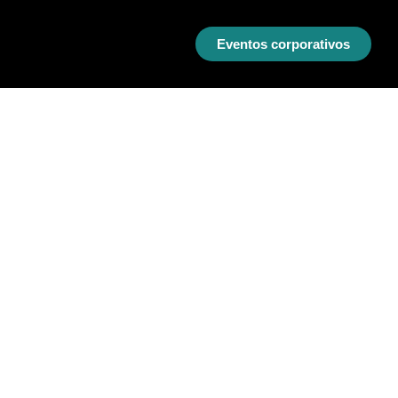
Eventos corporativos
S
MAPPING
INAUGURACIÓN DE NAVIDAD
MAPPING
MAPPING DEL DÍA DE LA
INDEPENDENCIA