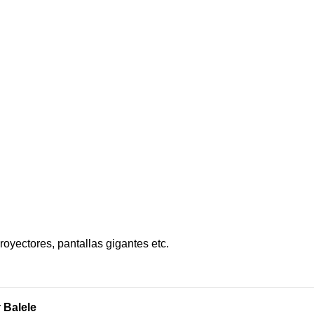
MAPPING
MODELO DE BARRANQUILLA
oyectores, pantallas gigantes etc.
r
Balele